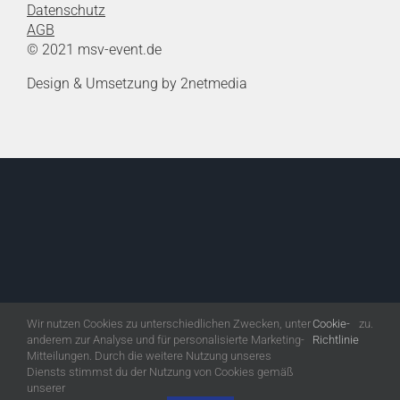
Datenschutz
AGB
© 2021 msv-event.de
Design & Umsetzung by 2netmedia
Wir nutzen Cookies zu unterschiedlichen Zwecken, unter
Cookie-
zu.
anderem zur Analyse und für personalisierte Marketing-
Richtlinie
Mitteilungen. Durch die weitere Nutzung unseres
Diensts stimmst du der Nutzung von Cookies gemäß
unserer