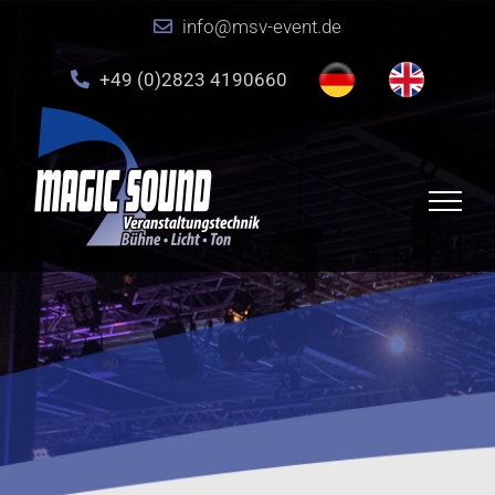
Zum
info@msv-event.de
Inhalt
springen
+49 (0)2823 4190660